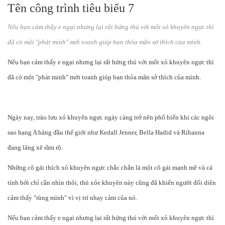
Tên công trình tiêu biểu 7
Nếu bạn cảm thấy e ngại nhưng lại rất hứng thú với mốt xỏ khuyên ngực thì
đã có một "phát minh" mới toanh giúp bạn thỏa mãn sở thích của mình.
Nếu bạn cảm thấy e ngại nhưng lại rất hứng thú với mốt xỏ khuyên ngực thì
đã có một "phát minh" mới toanh giúp bạn thỏa mãn sở thích của mình.
Ngày nay, trào lưu xỏ khuyên ngực ngày càng trở nên phổ biến khi các ngôi
sao hạng A hàng đầu thế giới như Kedall Jenner, Bella Hadid và Rihanna
đang lăng xê rầm rộ.
Những cô gái thích xỏ khuyên ngực chắc chắn là một cô gái mạnh mẽ và cá
tính bởi chỉ cần nhìn thôi, thú xỏe khuyên này cũng đã khiến người đối diện
cảm thấy "rùng mình" vì vị trí nhạy cảm của nó.
Nếu bạn cảm thấy e ngại nhưng lại rất hứng thú với mốt xỏ khuyên ngực thì